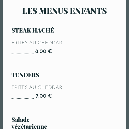
LES MENUS ENFANTS
STEAK HACHÉ
FRITES AU CHEDDAR
8.00 €
TENDERS
FRITES AU CHEDDAR
Réservation de Table
7.00 €
Salade
végétarienne