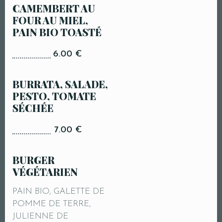
CAMEMBERT AU
OIGNONS CONFITS,
FOUR AU MIEL,
TOMATES,
PAIN BIO TOASTÉ
CORNICHONS, FRITES
MAISONS, MOUTARDE-
6.00 €
KETCHUP
17.50 €
BURRATA, SALADE,
PESTO, TOMATE
BURGER
SÉCHÉE
VÉGÉTARIEN
Réservation de Table
7.00 €
PAIN BIO, GALETTE DE
POMME DE TERRE,
BURGER
JULIENNE DE
VÉGÉTARIEN
LÉGUMES, FRITES
MAISONS, MOUTARDE-
PAIN BIO, GALETTE DE
KETCHUP
POMME DE TERRE,
Personnes
14.00 €
JULIENNE DE